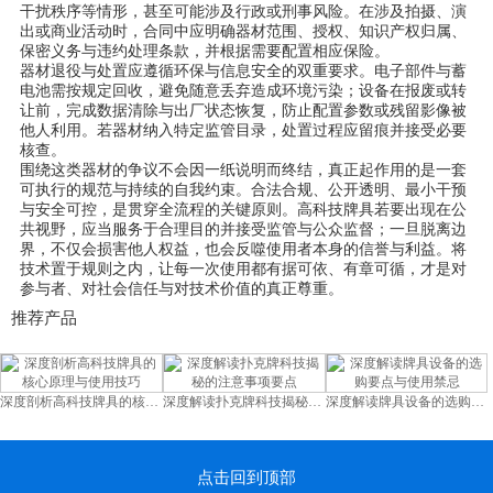
干扰秩序等情形，甚至可能涉及行政或刑事风险。在涉及拍摄、演
出或商业活动时，合同中应明确器材范围、授权、知识产权归属、
保密义务与违约处理条款，并根据需要配置相应保险。
器材退役与处置应遵循环保与信息安全的双重要求。电子部件与蓄
电池需按规定回收，避免随意丢弃造成环境污染；设备在报废或转
让前，完成数据清除与出厂状态恢复，防止配置参数或残留影像被
他人利用。若器材纳入特定监管目录，处置过程应留痕并接受必要
核查。
围绕这类器材的争议不会因一纸说明而终结，真正起作用的是一套
可执行的规范与持续的自我约束。合法合规、公开透明、最小干预
与安全可控，是贯穿全流程的关键原则。高科技牌具若要出现在公
共视野，应当服务于合理目的并接受监管与公众监督；一旦脱离边
界，不仅会损害他人权益，也会反噬使用者本身的信誉与利益。将
技术置于规则之内，让每一次使用都有据可依、有章可循，才是对
参与者、对社会信任与对技术价值的真正尊重。
推荐产品
深度剖析高科技牌具的核心原理与使用技巧
深度解读扑克牌科技揭秘的注意事项要点
深度解读牌具设备的选购要点与使用禁忌
点击回到顶部