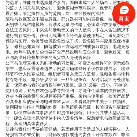
与边界，并能自由选择是否参与。面向未成年人的场合，需要额外
的监护人同意与风险告知，避免模糊示范与误导。保管与出借应设
置台账，限定操作人员与范围，防止未经授权的流转。
隐私与数据安全不能被忽视。部分器材可能内置摄像、拾音、图像
识别或无线传输模块，若涉及记录与传输，必须遵守数据最小化与
合法正当原则，不采集与活动无关的个人信息，不在未告知情况下
进行留存或外传。任何无线通信应符合频谱使用规定，避免对公共
频段与医疗、救援等敏感设备造成干扰。设备固件与应用应保持更
新，修补已知漏洞，防范被第三方远程控制或窃取数据。电池充放
电、散热与防水防尘也要符合产品说明与安全标准，避免过充、短
路与高温环境叠加带来的火灾或人身伤害风险。
公平与伦理直接关系到活动的可信度。即便是在经许可的演示或教
学中，也应设置清晰边界，例如明确哪些环节仅作原理展示，哪些
环节不计入比赛成绩。组织者可引入第三方监督、视频备查与物料
封存等手段，减少争议空间；一旦出现争议，及时启动纠纷处理预
案，保障参与者的知情权与申诉渠道。建立“必要、最小、可控”的
使用原则，避免在灰色地带寻找便利，才能守住基本的信任底线。
器材本身的质量与合规标签同样重要。采购与使用前，核验产品是
否具备相应的安全与电磁兼容认证，查看说明书中关于工作频段、
使用限制与维护周期的约定，并保留购买凭证、检验报告与更新记
录，以便在审查或事故发生时提供证据链。用于公共或大型活动
时，建议在场地风险评估中纳入设备清单、应急断电与故障处置流
程，落实到具体责任人。
法律与责任也需要前置评估。若因使用不当造成他人经济损失、人
身损害或名誉受损，可能触发侵权或违约责任；若存在欺诈、非法