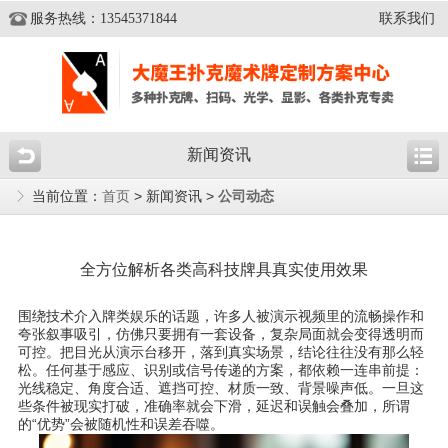
服务热线：13545371844
联系我们
新闻资讯
当前位置：
首页
> 新闻资讯 >
公司动态
全方位解析各类高科技牌具真实使用效果
围绕技术介入牌类娱乐的话题，许多人被演示视频里的流畅操作和
夸张叙事吸引，仿佛只要拥有一套设备，复杂局面就会变得透明而
可控。把目光从演示台移开，落到真实场景，结论往往没有那么轻
松。任何基于感应、识别或信号传递的方案，都依赖一连串前提：
光线稳定、角度合适、遮挡可控、材质一致、背景噪声低。一旦这
些条件被现实打破，准确率就会下滑，延迟和误触会叠加，所谓
的“优势”会被随机性和误差吞噬。