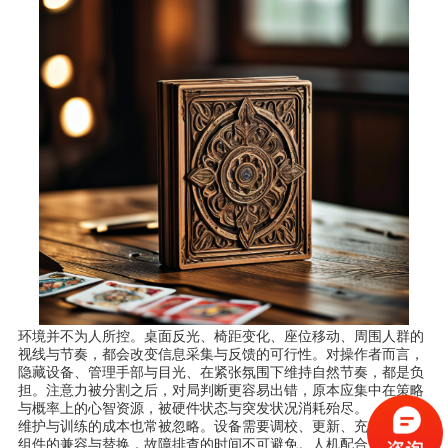
环境并不为人所控。桌面反光、椅距变化、座位移动、周围人群的
视线与节奏，都会改变信息采集与反馈的可行性。对操作者而言，
隐藏设备、管理手部与目光、在紧张氛围下维持自然节奏，都是负
担。注意力被分割之后，对局判断更容易出错，原本应集中在策略
与概率上的心智资源，被硬件状态与突发状况消耗殆尽。
维护与训练的成本也常被忽略。设备需要调校、更新、充电、配套
组件的兼容与替换，故障排查的时间不可避免。人机配合需要长期