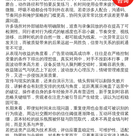
磨合，动作路径和节拍要反复练习，长时间使用会带来疲劳，手势
微颤、呼吸不稳都会传导到外在表现。若牵涉多人配合，沟通码、
节奏同步和掩护策略的门槛更高，协同失误常常比技术误差更早暴
露问题。
许多场所对外部辅助有明确限制，巡查与录像回放的存在提高了可
检测性。同行者对行为模式的敏感度也不容小觑，节奏突变、视线
游移、出牌时机的非自然一致，都可能成为线索。一次异常足以引
发关注，而被质疑带来的后果远超一局胜负，信誉与关系的损耗通
常不可逆。
从表现与收益的角度看，广告里动辄高成功率，往往是在严格控制
变量的条件下得出的理想值。真实对局中，对手不按剧本行事，牌
面波动带来高方差，设备反馈与人脑判断交错时，策略容易失衡。
收益随运气与状态上下起伏，波动放大心理压力，情绪管理难度提
升，又进一步侵蚀决策质量。
宣传与现实的落差，还来自演示方法。镜头剪辑可以剔除失败片
段，讲解者会有刻意安排的光线与角度，近距离展示掩盖了远景中
的破绽。操作者自身的多年经验并不具有普适性，新手复刻时容易
忽略关键细节，旁观者在注意力被引导后产生错觉，误以为过程稳
固可靠。
长期来看，即便短时间未出现问题，重复使用也会形成可被识别的
行为痕迹。周边社交圈对你的信任阈值逐渐降低，互动环境变得紧
绷，原本轻松的娱乐氛围被怀疑与防范取代，成本不再是金钱与时
间，而是关系与声誉。
若把这类产品视为技术系统，评估应覆盖稳定性、可维护性、适配
性、隐匿性与合规性。对多数方案而言，只要离开演示室进入嘈杂